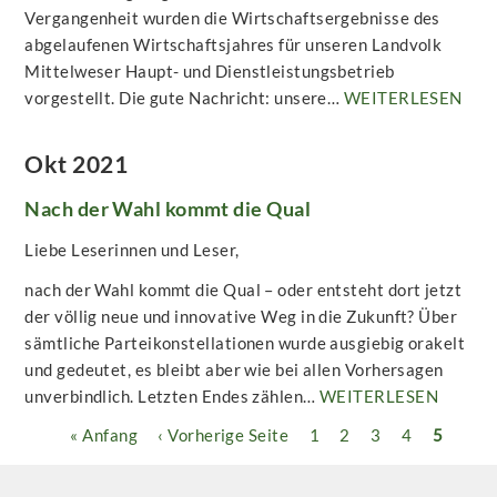
Vergangenheit wurden die Wirtschaftsergebnisse des
abgelaufenen Wirtschaftsjahres für unseren Landvolk
Mittelweser Haupt- und Dienstleistungsbetrieb
vorgestellt. Die gute Nachricht: unsere…
WEITERLESEN
Okt 2021
Nach der Wahl kommt die Qual
Liebe Leserinnen und Leser,
nach der Wahl kommt die Qual – oder entsteht dort jetzt
der völlig neue und innovative Weg in die Zukunft? Über
sämtliche Parteikonstellationen wurde ausgiebig orakelt
und gedeutet, es bleibt aber wie bei allen Vorhersagen
unverbindlich. Letzten Endes zählen…
WEITERLESEN
Seitennummerierung
Erste
« Anfang
Vorherige
‹ Vorherige Seite
Seite
1
Seite
2
Seite
3
Seite
4
Aktuell
5
Seite
Seite
Seite