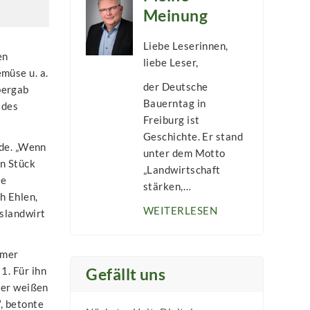
Meinung
Liebe Leserinnen,
en
liebe Leser,
müse u. a.
der Deutsche
bergab
Bauerntag in
 des
Freiburg ist
Geschichte. Er stand
ede. „Wenn
unter dem Motto
in Stück
„Landwirtschaft
te
stärken,…
h Ehlen,
WEITERLESEN
islandwirt
mmer
1. Für ihn
Gefällt uns
der weißen
, betonte