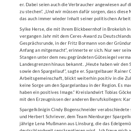
er. Dabei seien auch die Verbraucher angewiesen auf d
zu stechen“. „Und wir müssen dafür sorgen, dass dies
das auch immer wieder Inhalt seiner politischen Arbeit
Sylke Herse, die mit ihrem Bickbeernhof in Brokeloh i
vergangen Jahr mit dem Ceres-Award zu Deutschlands 
Gesprächsrunde, in der Fritz Bormann von der Gründun
Anfang an mitgemacht“, erinnerte er sich. Nur wer sei
Stangen unter dem neu gegründeten Gütesiegel vermarkt
Landesgrenzen hinaus bekannt. „Heute haben wir den
sowie den Spargellauf“, sagte er. Spargelbauer Rainer 
Arbeitsgemeinschaft, blickt weiterhin positiv in die Z
keine Sorge um den Spargelanbau in der Region. Es ma
haben ein positives Image.“ Kreislandwirt Tobias Göck
mit den Erzeugnissen der anderen Berufskollegen: Kart
Spargelkönigin Cindy Bogenschneider verabschiedete s
und Herbert Schriever, dem Team Nienburger Spargelkön
jährige Lena Mußmann aus Linsburg, die das Edelgemü
deutschlandweit repräsentieren wird. „Ich freue mich au