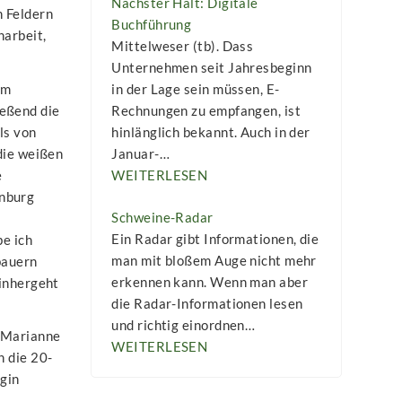
Nächster Halt: Digitale
n Feldern
Buchführung
narbeit,
Mittelweser (tb). Dass
Unternehmen seit Jahresbeginn
im
in der Lage sein müssen, E-
ießend die
Rechnungen zu empfangen, ist
ls von
hinlänglich bekannt. Auch in der
die weißen
Januar-…
e
WEITERLESEN
enburg
Schweine-Radar
Ein Radar gibt Informationen, die
be ich
man mit bloßem Auge nicht mehr
bauern
erkennen kann. Wenn man aber
einhergeht
die Radar-Informationen lesen
und richtig einordnen…
i Marianne
WEITERLESEN
n die 20-
gin