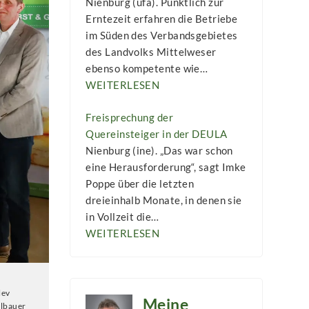
Nienburg (ufa). Pünktlich zur
Erntezeit erfahren die Betriebe
im Süden des Verbandsgebietes
des Landvolks Mittelweser
ebenso kompetente wie…
WEITERLESEN
Freisprechung der
Quereinsteiger in der DEULA
Nienburg (ine). „Das war schon
eine Herausforderung“, sagt Imke
Poppe über die letzten
dreieinhalb Monate, in denen sie
in Vollzeit die…
WEITERLESEN
lev
Meine
elbauer