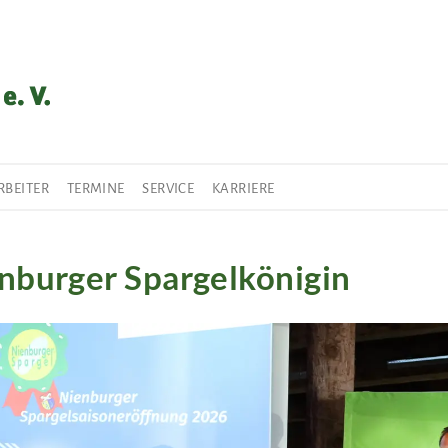
RBEITER
TERMINE
SERVICE
KARRIERE
burger Spargelkönigin