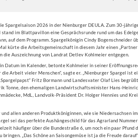
die Spargelsaison 2026 in der Nienburger DEULA. Zum 30-jährig
stand im Blattpavillon eine Gesprächsrunde rund um das Edelge
ann, auf dem Programm. Spargelkönigin Cindy Bogenschneider ü
al kürte die Arbeitsgemeinschaft in diesem Jahr einen „Partner
hm die Auszeichnung von Landrat Detlev Kohlmeier entgegen.
 ein Datum im Kalender, betonte Kohlmeier in seiner Eröffnungsr
e Arbeit vieler Menschen“, sagte er. „Nienburger Spargel ist e
„Spargelpapst“ Fritz Bormann und Landesvater Olaf Lies begrüß
k Tonne, den ehemaligen Landwirtschaftsminister Hans-Heinric
chmädecke, MdL, Landvolk-Präsident Dr. Holger Hennies und Kre
 und allen anderen Produktköniginnen, wie sie Niedersachsen i
rgel sei das perfekte Aushängeschild für das Agrarland Nummer 
elzeit häufiger über die Bundestraße 6, um noch ein paar Pfund 
 bringen. „Das Schöne an Saisongemüse ist ja die Freude darauf“