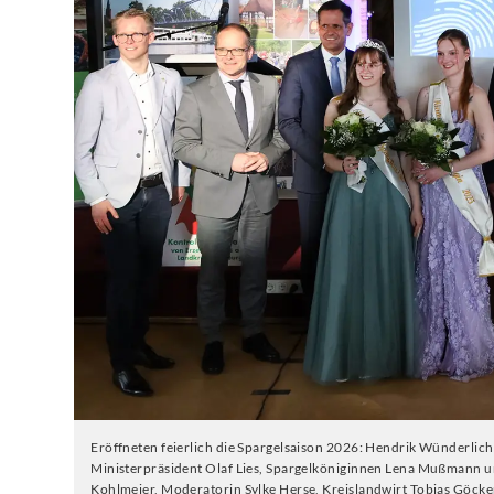
Eröffneten feierlich die Spargelsaison 2026: Hendrik Wünderlic
Ministerpräsident Olaf Lies, Spargelköniginnen Lena Mußmann u
Kohlmeier, Moderatorin Sylke Herse, Kreislandwirt Tobias Göc