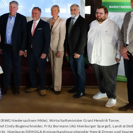
h (RWG Niedersachsen Mitte), Wirtschaftsminister Grant Hendrik Tonne,
nd Cindy Bogenschneider, Fritz Bormann (AG Nienburger Spargel), Landrat Det
keritz, Nienburgs DEHOGA-Kreisverbandsvorsitzender Henrik Dreyer und Sparg