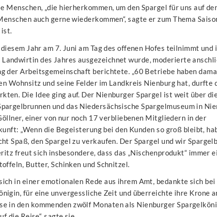
ie Menschen, „die hierherkommen, um den Spargel für uns auf de
e Menschen auch gerne wiederkommen“, sagte er zum Thema Saiso
 ist.
n diesem Jahr am 7. Juni am Tag des offenen Hofes teilnimmt und 
Landwirtin des Jahres ausgezeichnet wurde, moderierte anschl
g der Arbeitsgemeinschaft berichtete. „60 Betriebe haben dama
nen Wohnsitz und seine Felder im Landkreis Nienburg hat, durfte 
en. Die Idee ging auf. Der Nienburger Spargel ist weit über di
 Spargelbrunnen und das Niedersächsische Spargelmuseum in Ni
Göllner, einer von nur noch 17 verbliebenen Mitgliedern in der
ukunft: „Wenn die Begeisterung bei den Kunden so groß bleibt, ha
cht Spaß, den Spargel zu verkaufen. Der Spargel und wir Spargel
eritz freut sich insbesondere, dass das „Nischenprodukt“ immer 
offeln, Butter, Schinken und Schnitzel.
ich in einer emotionalen Rede aus ihrem Amt, bedankte sich be
igin, für eine unvergessliche Zeit und überreichte ihre Krone a
se in den kommenden zwölf Monaten als Nienburger Spargelköni
f die Reise“, sagte sie.