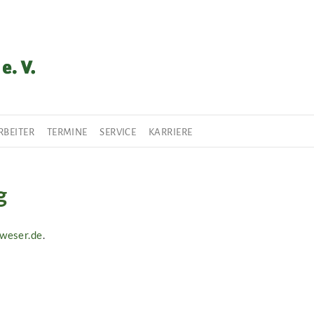
RBEITER
TERMINE
SERVICE
KARRIERE
g
lweser.de
.