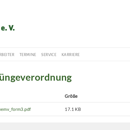
RBEITER
TERMINE
SERVICE
KARRIERE
üngeverordnung
Größe
uemv_form3.pdf
17.1 KB