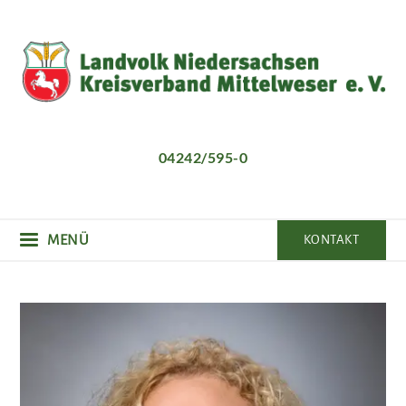
Direkt
zum
Inhalt
04242/595-0
MENÜ
KONTAKT