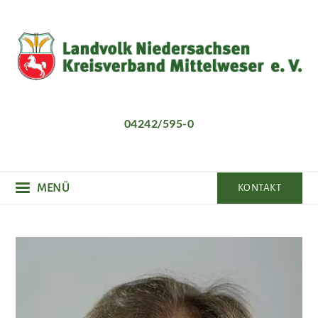
Direkt
zum
Inhalt
04242/595-0
MENÜ
KONTAKT