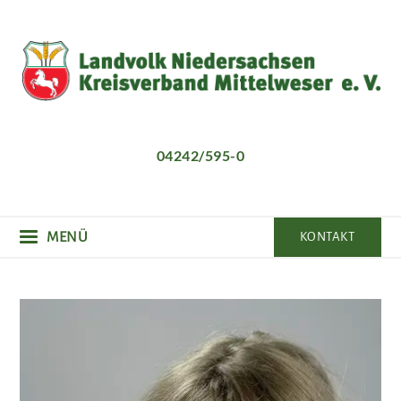
Direkt
zum
Inhalt
04242/595-0
MENÜ
KONTAKT