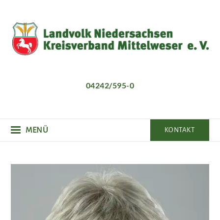
Direkt
zum
Inhalt
04242/595-0
MENÜ
KONTAKT