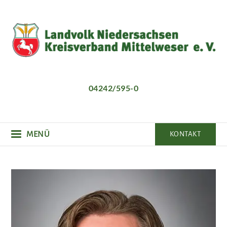
Direkt
zum
Inhalt
04242/595-0
MENÜ
KONTAKT