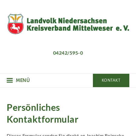
Direkt
zum
Inhalt
04242/595-0
MENÜ
KONTAKT
Persönliches
Kontaktformular
Dieses Formular senden Sie direkt an Joachim Reinecke.